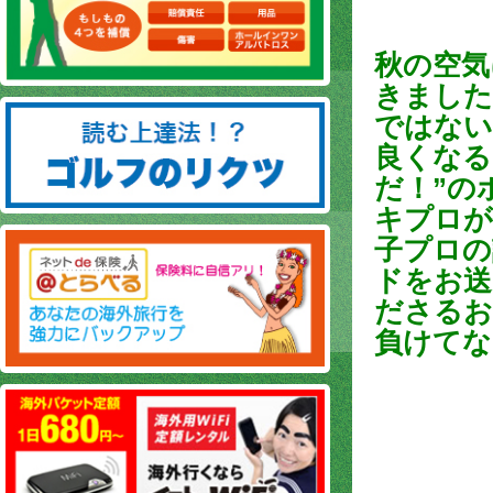
秋の空気
きました
ではない
良くなる
だ！”の
キプロが
子プロの
ドをお送
ださるお
負けてな