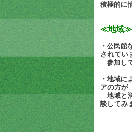
積極的に
≪地域≫
・公民館
されてい
参加して
・地域に
アの方が
地域と消
談してみ