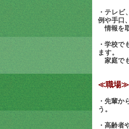
・テレビ
例や手口
情報を取
・学校で
ます。
家庭でも
≪職場≫
・先輩か
う。
・高齢者