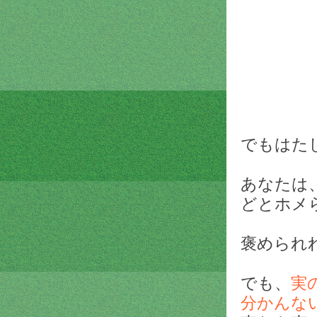
でもはた
あなたは
どとホメ
褒められ
でも、
実
分かんな