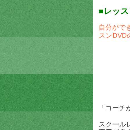
■レッ
自分がで
スンDVD
「コーチ
スクール