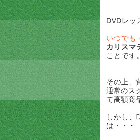
DVDレッ
いつでも
カリスマ
ことです
その上、
通常のス
て高額商
しかし、
は・・・