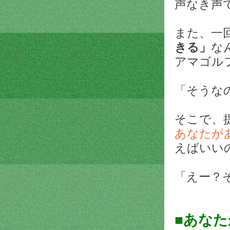
声なき声
また、一
きる」
な
アマゴル
「そうな
そこで、
あなたが
えばいいの
「えー？
■あな