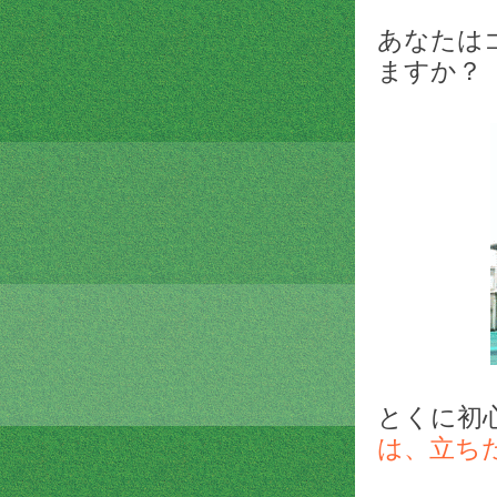
あなたは
ますか？
とくに初
は、
立ち