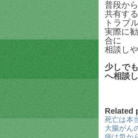
普段か
共有す
トラブ
実際に
合に
相談し
少しで
へ相談
Related 
死亡は本
大腸がん
病は気か