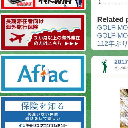
Related 
GOLF-M
GOLF-M
112年
20
2017年0