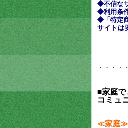
◆不信な
◆利用条
◆「
特定
サイトは
・・・・
■家庭で
コミュ
≪家庭≫