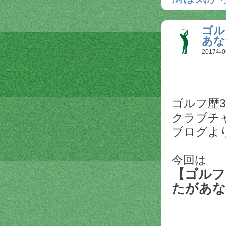
ゴル
あな
2017年0
ゴルフ歴
クラブチ
ブログよ
今回は
【ゴルフ
たがあな
をご