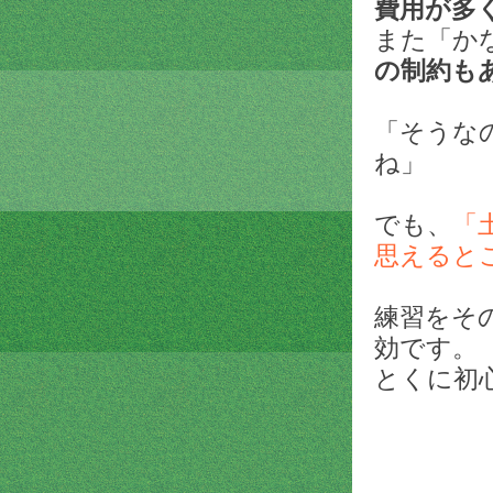
費用が多
また「か
の制約も
「そうな
ね」
でも、
「
思えると
練習をそ
効です。
とくに初