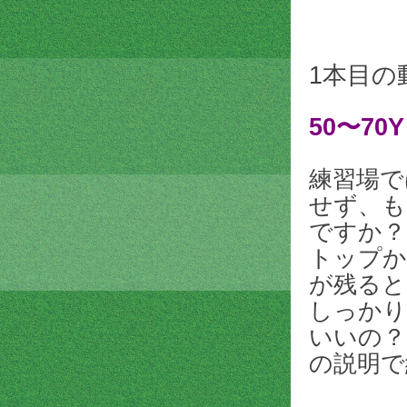
1本目の
50〜7
練習場で
せず、も
ですか？
トップか
が残ると
しっかり
いいの？
の説明で