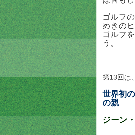
ゴルフの
めきのヒ
ゴルフを
う。
第13回は
世界初
の親
ジーン