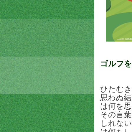
ゴルフを
ひたむき
思わぬ結
は何を思
その言葉
しれない
は何もし