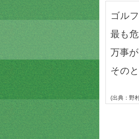
ゴル
最も危
万事が
その
(出典：野