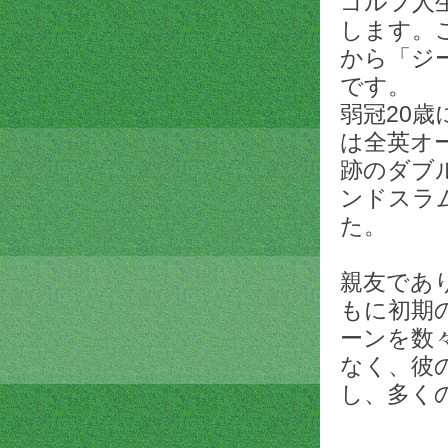
ゴルフ人
します。
から「ジ
です。
弱冠20歳
は全英オ
跡のダブ
ンドスラ
た。
親友であ
もに初期
ーンを数
なく、彼
し、多く