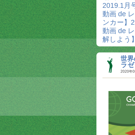
2019.1月
動画 d
ンカー】20
動画 d
解しよう】
世界
ラゼ
2020年0