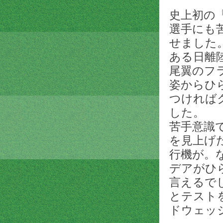
史上初の
選手にも
せました
ある日離
尾翼のフ
姿からひ
つければ
した。
苦手意識
を見上げ
行機が。
デアがひ
言えるで
とテスト
ドウェッ