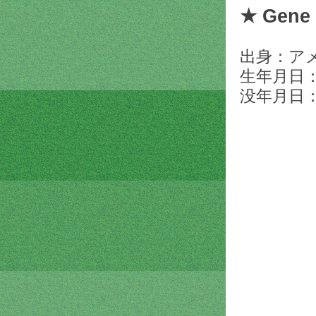
★
Gene 
出身：ア
生年月日
没年月日：