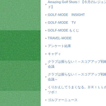
Amazing Golf Shots！【今月のレジェ
ド】
GOLF-MODE INSIGHT
GOLF-MODE TV
GOLF-MODE もくじ
TRAVEL-MODE
アンケート結果
キャディ
クラブは握らない！～スコアアップ戦
会議
クラブは握らない！～スコアアップ戦
会議～
くりかえしてうまくなる。ＤＲＩＬＬ
ツボ！
ゴルファーニュース