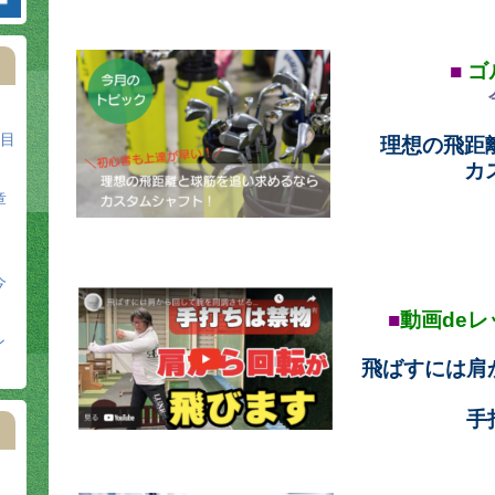
■
ゴ
日目
理想の飛距
カ
章
今
■
動画
de
レ
ン
飛ばすには肩
手