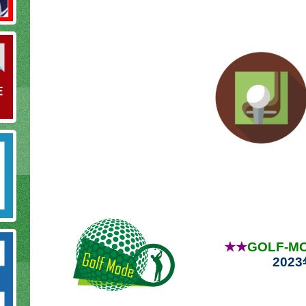
★★
GOLF-
202