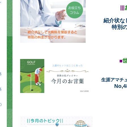
ン
|||
紹介状な
特別
■
略
生涯アマチ
No,
略
の