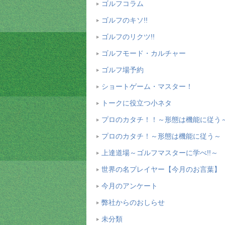
ゴルフコラム
ゴルフのキソ!!
ゴルフのリクツ!!
ゴルフモード・カルチャー
ゴルフ場予約
ショートゲーム・マスター！
トークに役立つ小ネタ
プロのカタチ！！～形態は機能に従う
プロのカタチ！～形態は機能に従う～
上達道場～ゴルフマスターに学べ!!～
世界の名プレイヤー【今月のお言葉】
今月のアンケート
弊社からのおしらせ
未分類