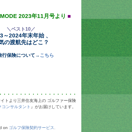
-MODE 2023年11月号より
■
＼ベスト10／
3
～
2024
年末年始 、
気の渡航先はどこ？
旅行保険について→
こちら
・・・・・・・・・・・・・・・・・・・
イトより三井住友海上の ゴルファー保険
クコンサルタント
』がお届けしています。
ed on
ゴルフ保険契約サービス
.