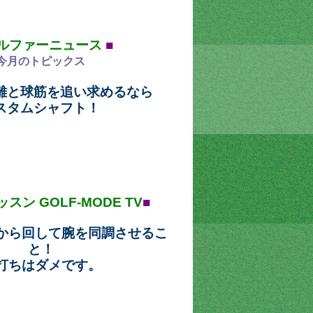
ルファーニュース
■
今月のトピックス
離と球筋を追い求めるなら
スタムシャフト！
ッスン GOLF-MODE TV
■
から回して腕を同調させるこ
と！
打ちはダメです。