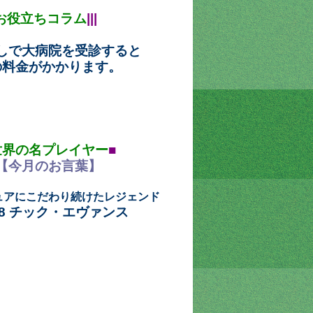
お役立ちコラム
|||
しで大病院を受診すると
の料金がかかります。
世界の名プレイヤー
■
【今月のお言葉】
ュアにこだわり続けたレジェンド
48
チック・エヴァンス