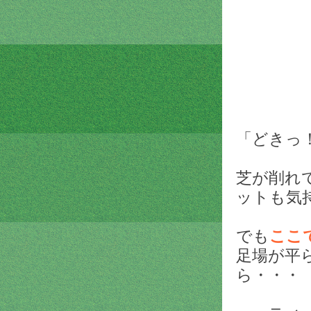
「どきっ
芝が削れ
ットも気
でも
ここ
足場が平
ら・・・