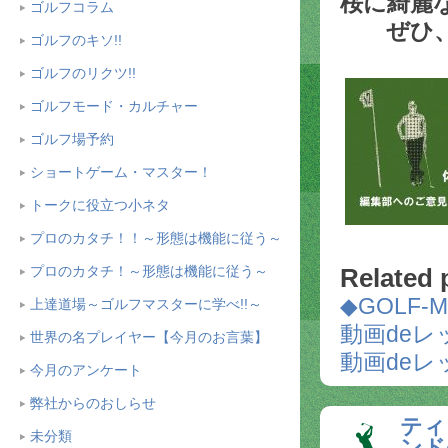
桜に綺麗
ゴルフコラム
ぜひ、編
ゴルフのキソ!!
↓ 
ゴルフのリクツ!!
ゴルフモード・カルチャー
ゴルフ場予約
ショートゲーム・マスター！
トークに役立つ小ネタ
プロのカタチ！！～形態は機能に従う～
プロのカタチ！～形態は機能に従う～
Related 
◆GOLF-
上達道場～ゴルフマスターに学べ!!～
動画deレ
世界の名プレイヤー【今月のお言葉】
動画deレッ
今月のアンケート
弊社からのおしらせ
ティ
未分類
ンド