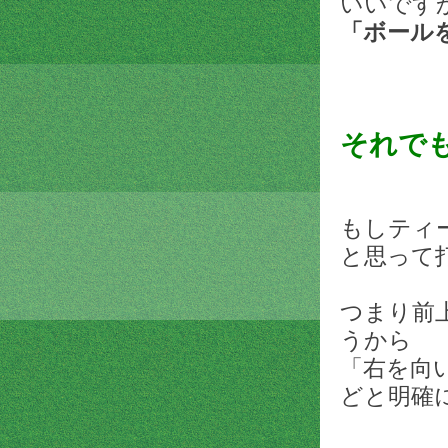
いいです
「ボール
それで
もしティ
と思って
つまり前
うから
「右を向
どと明確