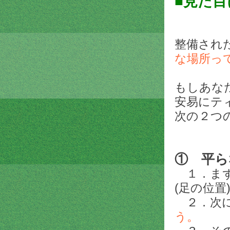
■見た
整備され
な場所っ
もしあな
安易にテ
次の２つ
① 平ら
１．まず
(足の位置
２．次に
う。