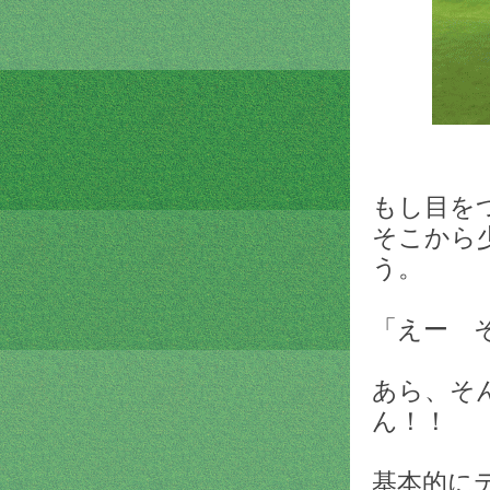
もし目を
そこから
う。
「えー 
あら、そ
ん！！
基本的に