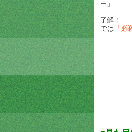
ー」
了解！
では
「必