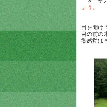
３．その
ょう。
目を開け
目の前の
衡感覚は