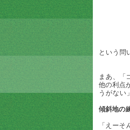
という問
まあ、「
他の利点
うがない
傾斜地の
「えーそ