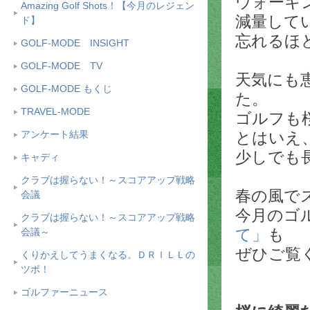
ウォーキ
Amazing Golf Shots！【今月のレジェン
減量して
ド】
忘れるほ
GOLF-MODE INSIGHT
GOLF-MODE TV
天気にも
GOLF-MODE もくじ
た。
TRAVEL-MODE
ゴルフも
とはいえ
アンケート結果
少しでも
キャディ
クラブは握らない！～スコアアップ戦略
春の風で
会議
今月のゴル
クラブは握らない！～スコアアップ戦略
て」
も
会議～
ぜひご覧
くりかえしてうまくなる。ＤＲＩＬＬの
ツボ！
ゴルファーニュース