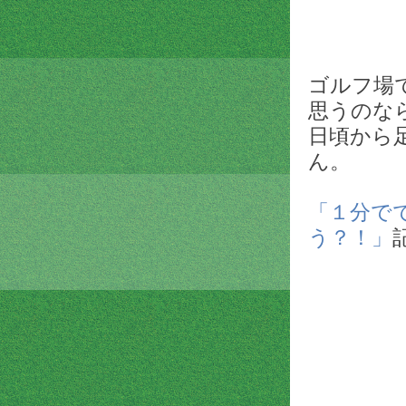
ゴルフ場
思うのな
日頃から
ん。
「１分で
う？！」