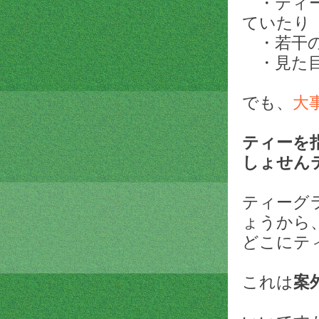
・ティー
ていたり
・若干の
・見た目
でも、
大
ティーを
しょせん
ティーグ
ょうから
どこにテ
これは
案