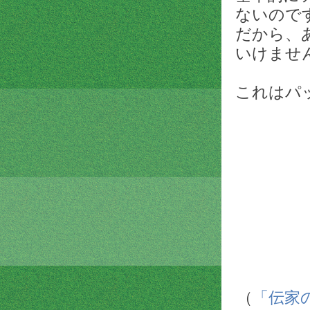
ないので
だから、
いけませ
これはパ
（
「伝家