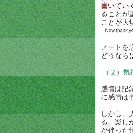
書いてい
ることが
ことが大
New thank you
ノートを
どうなら
（２）気
感情は記
に感情は
しかし、
る。楽し
が伴った