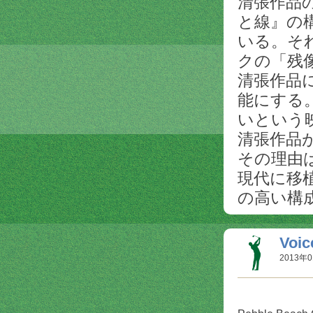
清張作品
と線』の
いる。そ
クの「残
清張作品
能にする
いという
清張作品
その理由
現代に移
の高い構
Voi
2013年0