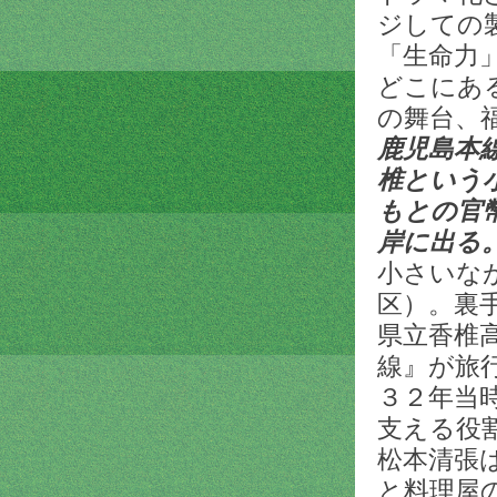
ジしての
「生命力
どこにあ
の舞台、
鹿児島本
椎という
もとの官
岸に出
小さいな
区）。裏
県立香椎
線』が旅
３２年当
支える役
松本清張
と料理屋