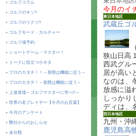
東日本地区
ゴルフコラム
今月のイ
ゴルフのキソ!!
東日本地区
ゴルフのリクツ!!
武蔵丘ゴ
ゴルフモード・カルチャー
ゴルフ場予約
ショートゲーム・マスター！
狭山日高 
トークに役立つ小ネタ
西武グル
居が高い
プロのカタチ！！～形態は機能に従う～
なのは、
プロのカタチ！～形態は機能に従う～
放感に溢
上達道場～ゴルフマスターに学べ!!～
しっかり
世界の名プレイヤー【今月のお言葉】
ディは、
今月のアンケート
西日本地区
九州・沖
弊社からのおしらせ
鹿児島高
未分類