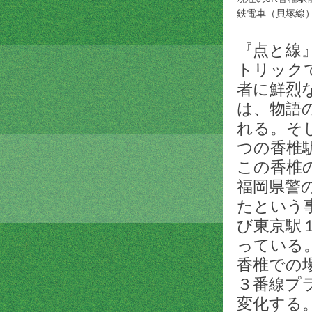
鉄電車（貝塚線
『点と線
トリック
者に鮮烈
は、物語
れる。そ
つの香椎
この香椎
福岡県警
たという
び東京駅
っている
香椎での
３番線プ
変化する