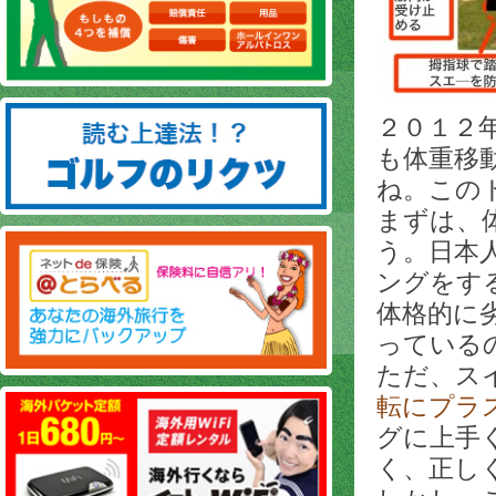
２０１２
も体重移
ね。この
まずは、
う。日本
ングをす
体格的に
っている
ただ、ス
転にプラ
グに上手
く、正し