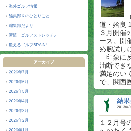
海外ゴルフ情報
編集部Ｋのひとりごと
道・姶良 
編集部だより
３月開催
習慣！ゴルフストレッチ♪
ース。開
鍛えるゴルフBRAIN!
め腕試し
一印象に
アーカイブ
油断でき
2026年7月
満足のい
で、関西
2026年6月
2026年5月
結果
2026年4月
2013年0
2026年3月
2026年2月
１２月号
へのたく
2026年1月