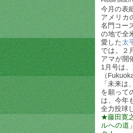
Pebble Beach G
今月の表紙
アメリカ
名門コー
の地で全
愛した
太
では。２
アマが開
1月号は
（Fukuo
「未来は
を願っての
は、今年
全力投球
★藤田寛
ルへの道」