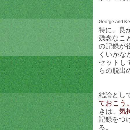
George and Ke
特に、良
残念なこ
の記録が
くいかな
セットし
らの脱出
結論とし
ておこう
きは、
気
記録をつ
る。