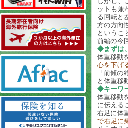
しかし、
ットも兼
る回転と
方の方向
というこ
前編の今
◆まずは
体重移動
心を下げ
「前傾の
と体重移
◆キーワ
体重移動
に伝える
右足に体
で右足に