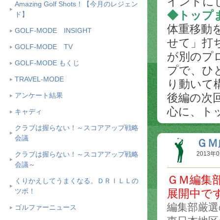
イントに
Amazing Golf Shots！【今月のレジェン
◆トップ
ド】
体重移動
GOLF-MODE INSIGHT
せて」打
GOLF-MODE TV
が別のプ
GOLF-MODE もくじ
プで、ひ
TRAVEL-MODE
り動いて
アンケート結果
後編の次
心に、ト
キャディ
クラブは握らない！～スコアアップ戦略
会議
ＧＭ
クラブは握らない！～スコアアップ戦略
2013年0
会議～
ＧＭ編集
くりかえしてうまくなる。ＤＲＩＬＬの
ツボ！
展開中で
編集部厳選
ゴルファーニュース