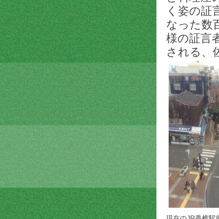
く姿の証
なった数
様の証言
される、
現在のJR香椎駅