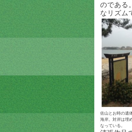
のである
なリズム
佐山とお時の遺
海岸。対岸は埋
なっている。