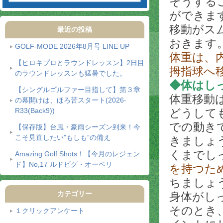
そうする
ができま
移動がス
最近の投稿
おきます
GOLF-MODE 2026年8月号 LINE UP
体重は、
【ヒロキプロとラウンドレッスン】2日目
拇指球へ
のラウンドレッスンも猛暑でした。
◆体はし
【シングルゴルファー目指して】第３章
体重移動
の幕開けは、ほろ苦スタート(2026-
R33(Back9))
どうして
での動き
【保存版】台風・豪雨シーズン到来！今
こそ見直したい”もしも”の備え
きましょ
くまでし
Amazing Golf Shots！【今月のレジェン
ド】No,17 ルドビグ・オーベリ
を持つた
ちましょ
カテゴリー
身体がし
そのとき
１クリックアンケート