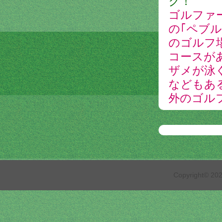
ク！
ゴルファ
の｢ペブ
のゴルフ
コースが
ザメが泳
などもあ
外のゴル
Copyright© 2026