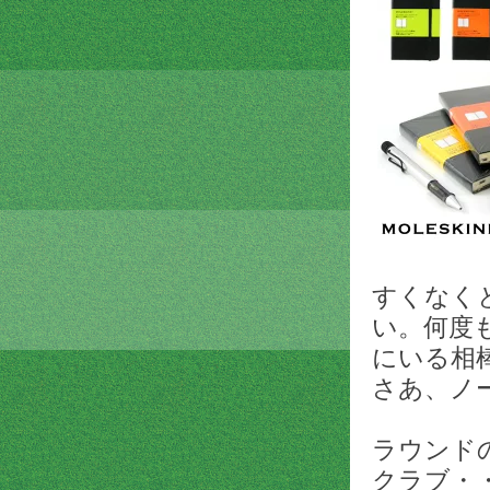
すくなく
い。何度
にいる相
さあ、ノ
ラウンド
クラブ・