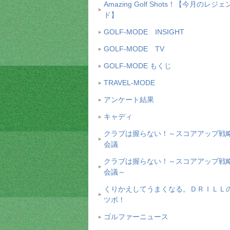
Amazing Golf Shots！【今月のレジェ
ド】
GOLF-MODE INSIGHT
GOLF-MODE TV
GOLF-MODE もくじ
TRAVEL-MODE
アンケート結果
キャディ
クラブは握らない！～スコアアップ戦
会議
クラブは握らない！～スコアアップ戦
会議～
くりかえしてうまくなる。ＤＲＩＬＬ
ツボ！
ゴルファーニュース