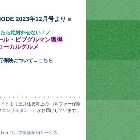
MODE 2023年12月号より
■
ったら絶対外せない！
／
ール・ビブグルマン獲得
ローカルグルメ
行保険について→
こちら
・・・・・・・・・・・・・・・・・・・
イトより三井住友海上の ゴルファー保険
クコンサルタント
』がお届けしています。
ed on
ゴルフ保険契約サービス
.