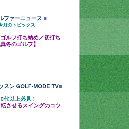
ルファーニュース
■
今月のトピックス
・ゴルフ打ち納め／初打ち
【真冬のゴルフ】
ッスン GOLF-MODE TV
■
50
代以上必見！
回転させるスイングのコツ