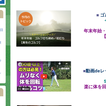
■
ゴ
日目
年末年始
章
今
■
動画
de
レ
ン
楽に体を