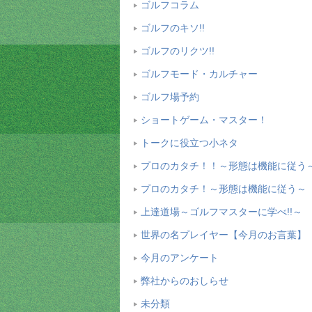
ゴルフコラム
ゴルフのキソ!!
ゴルフのリクツ!!
ゴルフモード・カルチャー
ゴルフ場予約
ショートゲーム・マスター！
トークに役立つ小ネタ
プロのカタチ！！～形態は機能に従う
プロのカタチ！～形態は機能に従う～
上達道場～ゴルフマスターに学べ!!～
世界の名プレイヤー【今月のお言葉】
今月のアンケート
弊社からのおしらせ
未分類