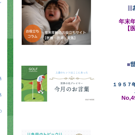
ン
|||
年末
【
■
略
１９５７
略
No,
の