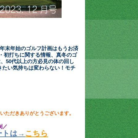
の年末年始のゴルフ計画はもうお済
納め・初打ちに関する情報、真冬のゴ
は、50代以上の方必見の体の回し
きたい気持ちは変わらない！モチ
！
いただきありがとうございます。
制／
ートは→
こちら