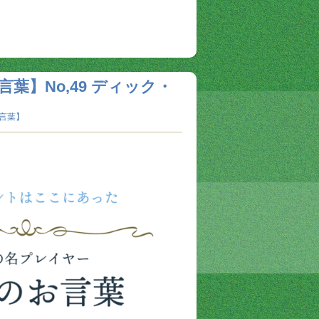
葉】No,49 ディック・
言葉】