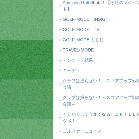
Amazing Golf Shots！【今月のレジェ
ド】
GOLF-MODE INSIGHT
GOLF-MODE TV
GOLF-MODE もくじ
TRAVEL-MODE
アンケート結果
キャディ
クラブは握らない！～スコアアップ戦
会議
クラブは握らない！～スコアアップ戦
会議～
くりかえしてうまくなる。ＤＲＩＬＬ
ツボ！
ゴルファーニュース