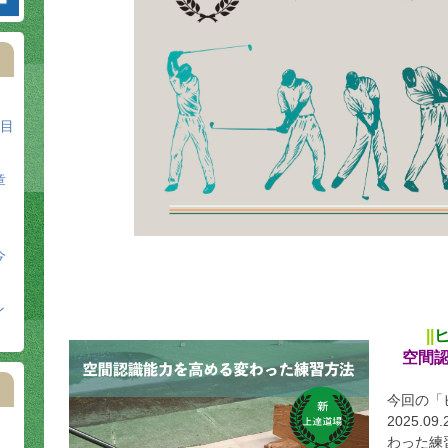
日目
章
今
ン
||
空間
今回の「
2025.
わった練