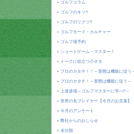
ゴルフコラム
ゴルフのキソ!!
ゴルフのリクツ!!
ゴルフモード・カルチャー
ゴルフ場予約
ショートゲーム・マスター！
トークに役立つ小ネタ
プロのカタチ！！～形態は機能に従う
プロのカタチ！～形態は機能に従う～
上達道場～ゴルフマスターに学べ!!～
世界の名プレイヤー【今月のお言葉】
今月のアンケート
弊社からのおしらせ
未分類