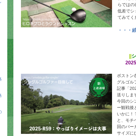
ン
らではの
低差でシ
てみてく
・・・
||
202
ボストン
略
グルゴルフ
記事「20
送りしま
略
今回のシ
ー観戦後
の
いかに！
と、モチ
回のバー
サイズに