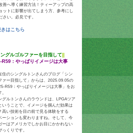
改善へ導く練習方法！ティーアップの高
ョットに影響が出てしまう方、参考にし
ださい。必見です。
続きはこちら
シングルゴルファーを目指して
||
5-R59
：やっぱりイメージは大事
在住のシングルトンさんのブログ「シン
ァー目指して」からは、2025.09.05の
25-R59：やっぱりイメージは大事」をお
す。
ングルトンさんのラウンドは、LPGAツア
ということで、イメージを掴んだ効果は
？高い技術を目の前で見る体験をする
ベーションも変わりますね。そして、今
ガーはアメリカでしかお目にかかれない
びっくりです。