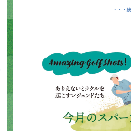
・・・
～