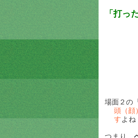
「打っ
場面２の
頭（顔
す
よね
つまり、