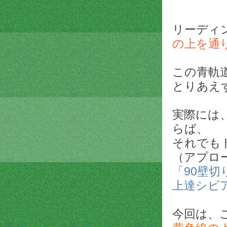
リーディ
の上を通
この青軌
とりあえ
実際には
らば、
それでも
（アプロ
「90壁
上達シビ
今回は、