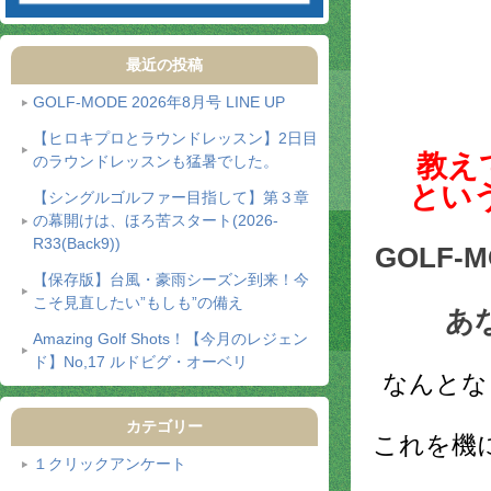
最近の投稿
GOLF-MODE 2026年8月号 LINE UP
【ヒロキプロとラウンドレッスン】2日目
教え
のラウンドレッスンも猛暑でした。
とい
【シングルゴルファー目指して】第３章
の幕開けは、ほろ苦スタート(2026-
R33(Back9))
GOLF
【保存版】台風・豪雨シーズン到来！今
こそ見直したい”もしも”の備え
あ
Amazing Golf Shots！【今月のレジェン
ド】No,17 ルドビグ・オーベリ
なんとな
カテゴリー
これを機
１クリックアンケート