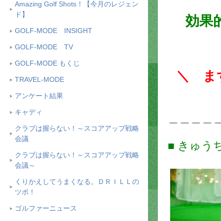
Amazing Golf Shots！【今月のレジェン
ド】
効果
GOLF-MODE INSIGHT
GOLF-MODE TV
GOLF-MODE もくじ
＼ ま
TRAVEL-MODE
アンケート結果
キャディ
＿＿＿＿
クラブは握らない！～スコアアップ戦略
会議
■ きゅう
クラブは握らない！～スコアアップ戦略
会議～
くりかえしてうまくなる。ＤＲＩＬＬの
ツボ！
ゴルファーニュース