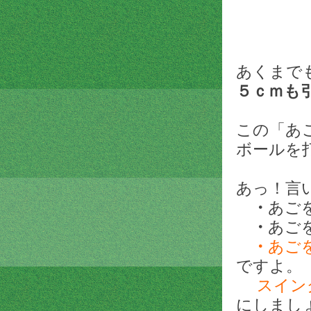
あくまで
５ｃｍも
この「あ
ボールを
あっ！言
・
あご
・
あご
・
あご
ですよ。
スイン
にしまし