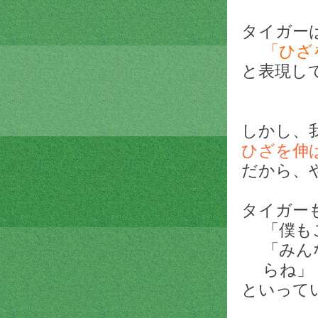
タイガー
「ひざ
と表現し
しかし、
ひざを伸
だから、
タイガー
「僕も
「みん
らね」
といってい