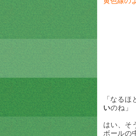
黄色線の
「なるほ
い
のね」
はい、そ
ボールの