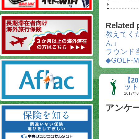
Related 
教えてく
ん」
ラウンド
◆GOLF-
【2
ット
2017年0
アンケ