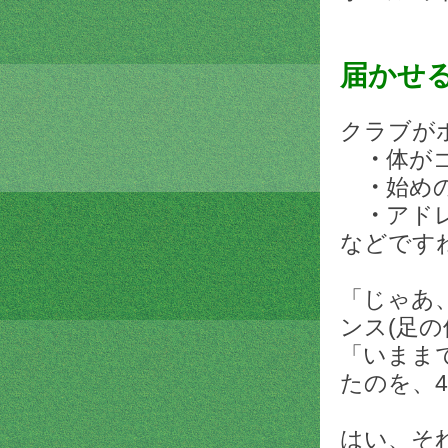
届かせ
クラブが
・
体が
・
始め
・
アド
などです
「じゃあ
ンス(足
「いまま
たのを、
はい、そ