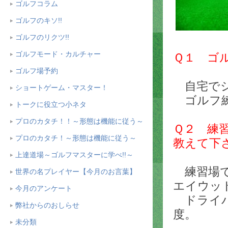
ゴルフコラム
ゴルフのキソ!!
ゴルフのリクツ!!
ゴルフモード・カルチャー
Ｑ１ ゴ
ゴルフ場予約
自宅でシ
ショートゲーム・マスター！
ゴルフ練
トークに役立つ小ネタ
プロのカタチ！！～形態は機能に従う～
Ｑ２ 練
プロのカタチ！～形態は機能に従う～
教えて下
上達道場～ゴルフマスターに学べ!!～
練習場で
世界の名プレイヤー【今月のお言葉】
エイウッ
今月のアンケート
ドライバ
弊社からのおしらせ
度。
未分類