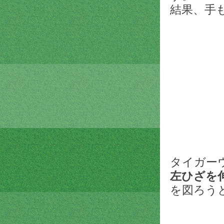
結果、手
タイガー
左ひざを
を図ろう