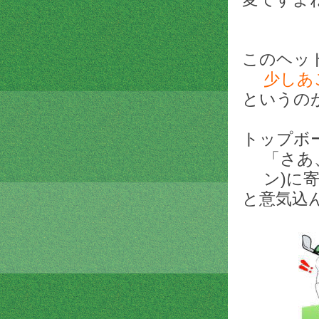
このヘッ
少しあ
というの
トップボ
「さあ
ン)に
と意気込