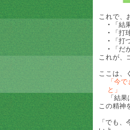
これで、
・
「結
・
「打
・
「打
・
「だ
これが、
ここは、
「今で
と」
「結果
この精神
「でも、