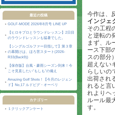
今作は、
最近の投稿
インジェ
GOLF-MODE 2026年8月号 LINE UP
その工程
【ヒロキプロとラウンドレッスン】2日目
と逆転の
のラウンドレッスンも猛暑でした。
まず、ル
【シングルゴルファー目指して】第３章
ース下部
の幕開けは、ほろ苦スタート(2026-
スの部分
R33(Back9))
超えない
【保存版】台風・豪雨シーズン到来！今
らしいの
こそ見直したい”もしも”の備え
出荷され
Amazing Golf Shots！【今月のレジェン
れると言
ド】No,17 ルドビグ・オーベリ
れよりヘ
ルール最
カテゴリー
す。
１クリックアンケート