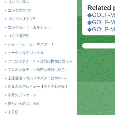
ゴルフコラム
Related 
ゴルフのキソ!!
◆GOLF-
ゴルフのリクツ!!
◆GOLF-
ゴルフモード・カルチャー
◆GOLF-
ゴルフ場予約
ショートゲーム・マスター！
トークに役立つ小ネタ
プロのカタチ！！～形態は機能に従う～
プロのカタチ！～形態は機能に従う～
上達道場～ゴルフマスターに学べ!!～
世界の名プレイヤー【今月のお言葉】
今月のアンケート
弊社からのおしらせ
未分類