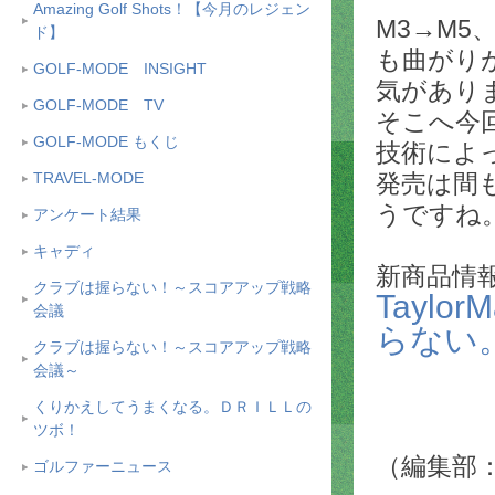
Amazing Golf Shots！【今月のレジェン
M3→M5
ド】
も曲がり
GOLF-MODE INSIGHT
気があり
GOLF-MODE TV
そこへ今
GOLF-MODE もくじ
技術によ
TRAVEL-MODE
発売は間
うですね
アンケート結果
キャディ
新商品情
クラブは握らない！～スコアアップ戦略
Tayl
会議
らない
クラブは握らない！～スコアアップ戦略
会議～
くりかえしてうまくなる。ＤＲＩＬＬの
ツボ！
（編集部：a
ゴルファーニュース