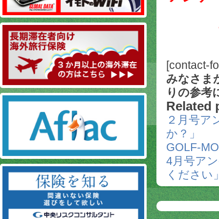
[contact-f
みなさま
りの参考
Related 
２月号ア
か？」
GOLF-
4月号ア
ください