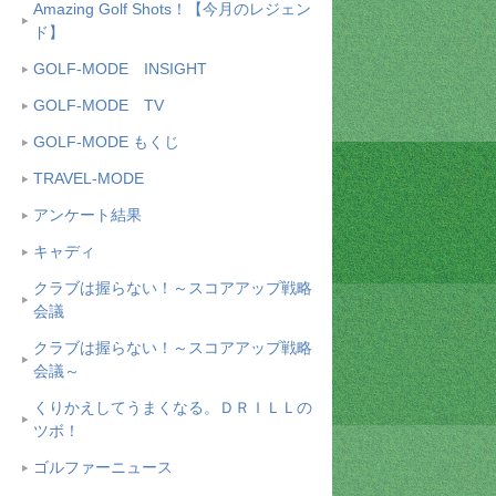
Amazing Golf Shots！【今月のレジェン
ド】
GOLF-MODE INSIGHT
GOLF-MODE TV
GOLF-MODE もくじ
TRAVEL-MODE
アンケート結果
キャディ
クラブは握らない！～スコアアップ戦略
会議
クラブは握らない！～スコアアップ戦略
会議～
くりかえしてうまくなる。ＤＲＩＬＬの
ツボ！
ゴルファーニュース