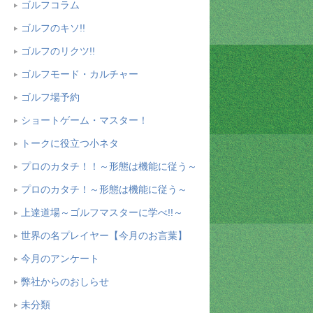
ゴルフコラム
ゴルフのキソ!!
ゴルフのリクツ!!
ゴルフモード・カルチャー
ゴルフ場予約
ショートゲーム・マスター！
トークに役立つ小ネタ
プロのカタチ！！～形態は機能に従う～
プロのカタチ！～形態は機能に従う～
上達道場～ゴルフマスターに学べ!!～
世界の名プレイヤー【今月のお言葉】
今月のアンケート
弊社からのおしらせ
未分類