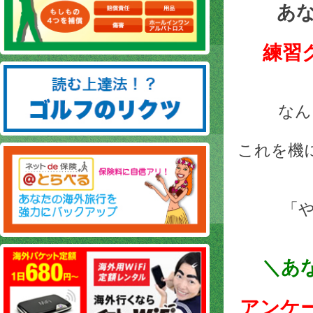
あ
練習
なん
これを機
「
＼あ
アンケ