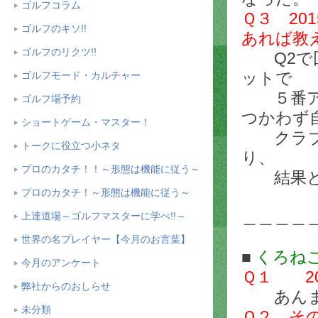
ゴルフコラム
Ｑ３ 2
ゴルフのキソ!!
あれば教
ゴルフのリクツ!!
Q2で回
ットで
ゴルフモード・カルチャー
５番アイ
ゴルフ場予約
つかわず
ショートゲーム・マスター！
クラブを
トークに役立つ小ネタ
り、
プロのカタチ！！～形態は機能に従う～
結果とし
プロのカタチ！～形態は機能に従う～
＿＿＿＿
上達道場～ゴルフマスターに学べ!!～
世界の名プレイヤー【今月のお言葉】
■
くろね
今月のアンケート
Ｑ１ 2
弊社からのおしらせ
あんま
未分類
Ｑ２ そ