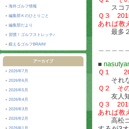
海外ゴルフ情報
スコアに
Ｑ３ 2
編集部Ｋのひとりごと
あれば教
編集部だより
最多２
習慣！ゴルフストレッチ♪
鍛えるゴルフBRAIN!
＿＿＿＿
アーカイブ
■
nasut
Ｑ１ 2
2026年7月
それな
2026年6月
Ｑ２ そ
2026年5月
友人知人
2026年4月
Ｑ３ 2
2026年3月
あれば教
2026年2月
高松ゴ－
するが3
2026年1月