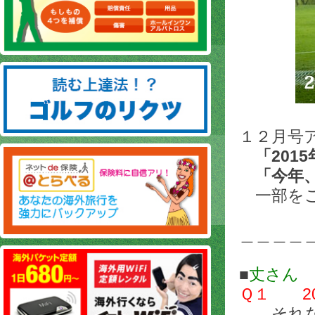
１２月号
「20
「今年、
一部をご
＿＿＿＿
■
丈さん
Ｑ１ 2
それな