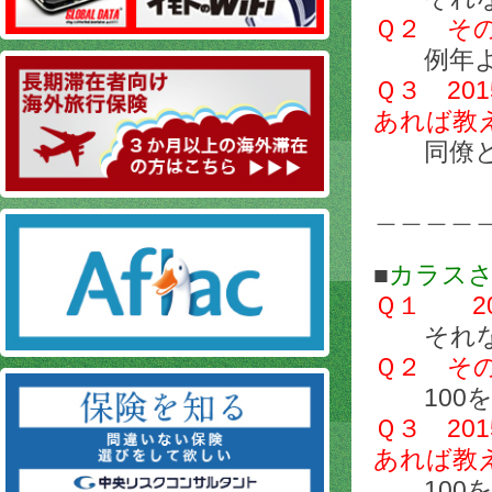
Ｑ２ そ
例年より
Ｑ３ 2
あれば教
同僚と熊
＿＿＿＿
■
カラス
Ｑ１ 2
それな
Ｑ２ そ
100を
Ｑ３ 2
あれば教
100を