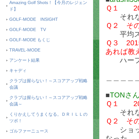
Amazing Golf Shots！【今月のレジェン
Ｑ１ 2
ド】
それな
GOLF-MODE INSIGHT
Ｑ２ そ
GOLF-MODE TV
平均スコ
GOLF-MODE もくじ
Ｑ３ 2
TRAVEL-MODE
あれば教
ハーフ自
アンケート結果
キャディ
＿＿＿＿
クラブは握らない！～スコアアップ戦略
会議
■
TONさ
クラブは握らない！～スコアアップ戦略
Ｑ１ 2
会議～
それな
くりかえしてうまくなる。ＤＲＩＬＬの
Ｑ２ そ
ツボ！
ショット
ゴルファーニュース
なった。