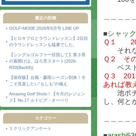
＿＿＿＿
最近の投稿
GOLF-MODE 2026年8月号 LINE UP
■
シャッ
【ヒロキプロとラウンドレッスン】2日目
Ｑ１ 2
のラウンドレッスンも猛暑でした。
それな
【シングルゴルファー目指して】第３章
Ｑ２ そ
の幕開けは、ほろ苦スタート(2026-
ベスト
R33(Back9))
Ｑ３ 2
【保存版】台風・豪雨シーズン到来！今
あれば教
こそ見直したい”もしも”の備え
池ポチャ
Amazing Golf Shots！【今月のレジェン
し、何と
ド】No,17 ルドビグ・オーベリ
＿＿＿＿
カテゴリー
１クリックアンケート
■
arashi