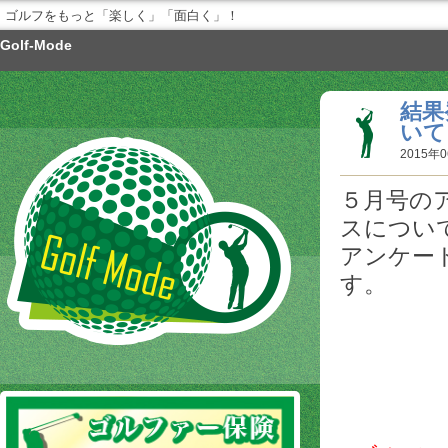
ゴルフをもっと「楽しく」「面白く」！
Golf-Mode
結果
いて
2015年0
５月号の
スについ
アンケー
す。