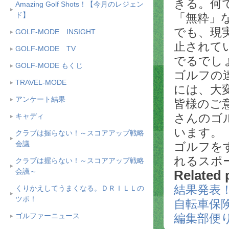
きる。何
Amazing Golf Shots！【今月のレジェン
ド】
「無粋」
でも、現
GOLF-MODE INSIGHT
止されて
GOLF-MODE TV
でるでし
GOLF-MODE もくじ
ゴルフの
TRAVEL-MODE
には、大
アンケート結果
皆様のご
さんのゴ
キャディ
います。
クラブは握らない！～スコアアップ戦略
会議
ゴルフを
れるスポ
クラブは握らない！～スコアアップ戦略
会議～
Related 
結果発表
くりかえしてうまくなる。ＤＲＩＬＬの
ツボ！
自転車保
ゴルファーニュース
編集部便