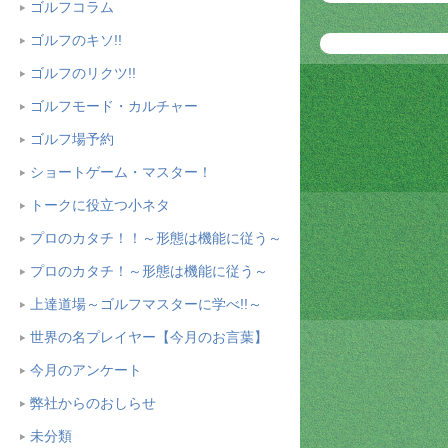
ゴルフコラム
ゴルフのキソ!!
ゴルフのリクツ!!
ゴルフモード・カルチャー
ゴルフ場予約
ショートゲーム・マスター！
トークに役立つ小ネタ
プロのカタチ！！～形態は機能に従う～
プロのカタチ！～形態は機能に従う～
上達道場～ゴルフマスターに学べ!!～
世界の名プレイヤー【今月のお言葉】
今月のアンケート
弊社からのおしらせ
未分類