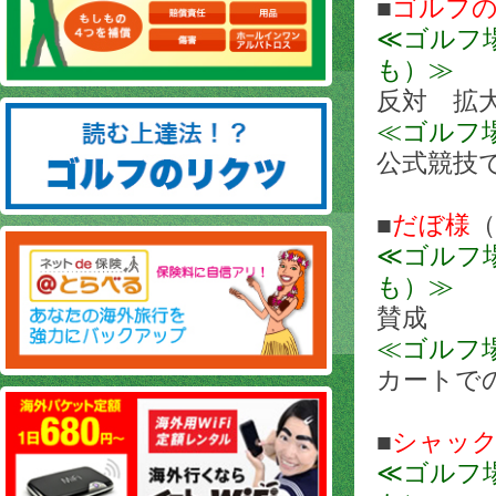
■
ゴルフ
≪ゴルフ
も）≫
反対 拡
≪ゴルフ
公式競技
■
だぼ様
（
≪ゴルフ
も）≫
賛成
≪ゴルフ
カートで
■
シャッ
≪ゴルフ