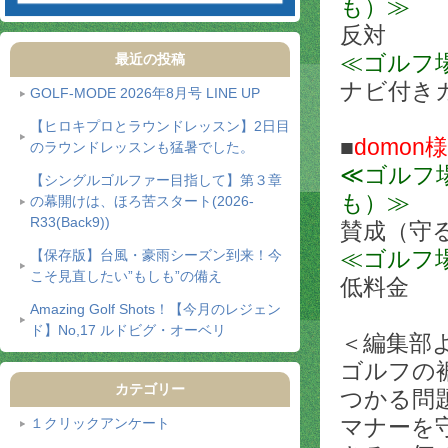
も）≫
反対
≪ゴルフ
最近の投稿
ナビ付き
GOLF-MODE 2026年8月号 LINE UP
【ヒロキプロとラウンドレッスン】2日目
■
domon様
のラウンドレッスンも猛暑でした。
≪ゴルフ
【シングルゴルファー目指して】第３章
も）≫
の幕開けは、ほろ苦スタート(2026-
R33(Back9))
賛成（守
≪ゴルフ
【保存版】台風・豪雨シーズン到来！今
こそ見直したい”もしも”の備え
低料金
Amazing Golf Shots！【今月のレジェン
ド】No,17 ルドビグ・オーベリ
＜編集部
ゴルフの
カテゴリー
つかる問
マナーを
１クリックアンケート