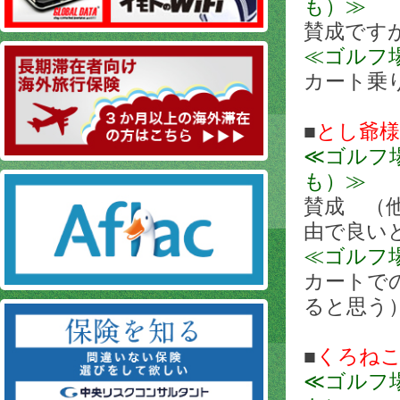
も）≫
賛成です
≪ゴルフ
カート乗
■
とし爺様
≪ゴルフ
も）≫
賛成 （
由で良い
≪ゴルフ
カートで
ると思う
■
くろね
≪ゴルフ