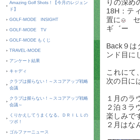
りの深め
Amazing Golf Shots！【今月のレジェン
ド】
18H：
置に
セ
GOLF-MODE INSIGHT
ギ゛ー
GOLF-MODE TV
GOLF-MODE もくじ
Back９
TRAVEL-MODE
ンド目に
アンケート結果
これにて
キャディ
次の日に
クラブは握らない！～スコアアップ戦略
会議
１月のラウ
クラブは握らない！～スコアアップ戦略
会議～
２泊３ラ
楽しみで
くりかえしてうまくなる。ＤＲＩＬＬの
ツボ！
２月はな
ゴルファーニュース