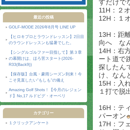
すだけで
11H：
12H：
最近の投稿
GOLF-MODE 2026年8月号 LINE UP
13H：
【ヒロキプロとラウンドレッスン】2日目
向へ な
のラウンドレッスンも猛暑でした。
14H：
【シングルゴルファー目指して】第３章
ート道で
の幕開けは、ほろ苦スタート(2026-
R33(Back9))
探したん
け、なん
【保存版】台風・豪雨シーズン到来！今
こそ見直したい”もしも”の備え
15H：
Amazing Golf Shots！【今月のレジェン
１打で脱
ド】No,17 ルドビグ・オーベリ
16H：
カテゴリー
パーオン
17H：
１クリックアンケート