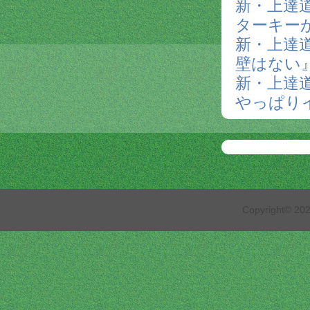
新・上達道
ターキー
新・上達
壁はない
新・上達道
やっぱり
Copyright© 2026