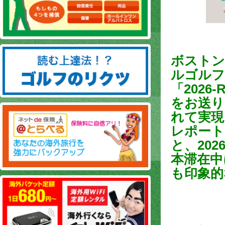
ボストン
ルゴルフ
「2026
をお送り
れて実現
レポート
と、20
本滞在中
も印象的