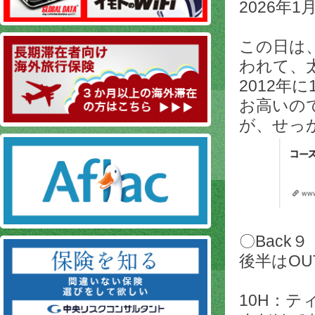
2026年1
この日は
われて、
2012
お高いの
が、せっ
〇Back９
後半はOU
10H：