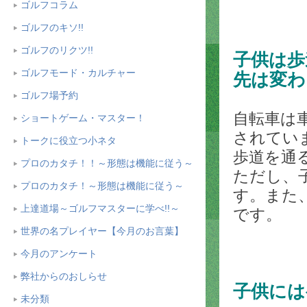
ゴルフコラム
ゴルフのキソ!!
ゴルフのリクツ!!
子供は歩
ゴルフモード・カルチャー
先は変わ
ゴルフ場予約
自転車は
ショートゲーム・マスター！
されてい
トークに役立つ小ネタ
歩道を通
プロのカタチ！！～形態は機能に従う～
ただし、
プロのカタチ！～形態は機能に従う～
す。また
上達道場～ゴルフマスターに学べ!!～
です。
世界の名プレイヤー【今月のお言葉】
今月のアンケート
弊社からのおしらせ
子供には
未分類