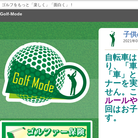
ゴルフをもっと「楽しく」「面白く」！
Golf-Mode
子供
2021年0
自転車は
り、「車
「車」と
ナーを実
せん。こ
ルールや
回はお子
す。