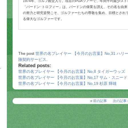
1974年、ゴルフ殿堂入り。現在のPGAツアーで、年間平均最少ス
「バードン･トロフィー」は、バードンの偉業を讃え、その名を由
の努力と研究姿勢こそ、ゴルファーたちの尊敬を集め、目標とされ
る偉大なゴルファーです。
The post
世界の名プレイヤー 【今月のお言葉】No,31 ハリ
険契約サービス
.
Related posts:
～
世界の名プレイヤー 【今月のお言葉】No,8 タイガーウッズ
世界の名プレイヤー 【今月のお言葉】No,17 サム・スニード
世界の名プレイヤー 【今月のお言葉】No,19 杉原 輝雄
«
前の記事
次の記事