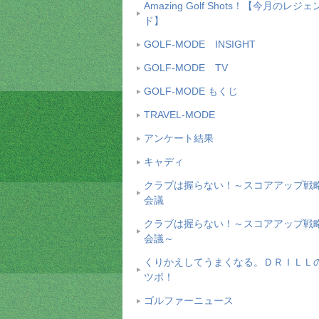
Amazing Golf Shots！【今月のレジェ
ド】
GOLF-MODE INSIGHT
GOLF-MODE TV
GOLF-MODE もくじ
TRAVEL-MODE
アンケート結果
キャディ
クラブは握らない！～スコアアップ戦
会議
クラブは握らない！～スコアアップ戦
会議～
くりかえしてうまくなる。ＤＲＩＬＬ
ツボ！
ゴルファーニュース