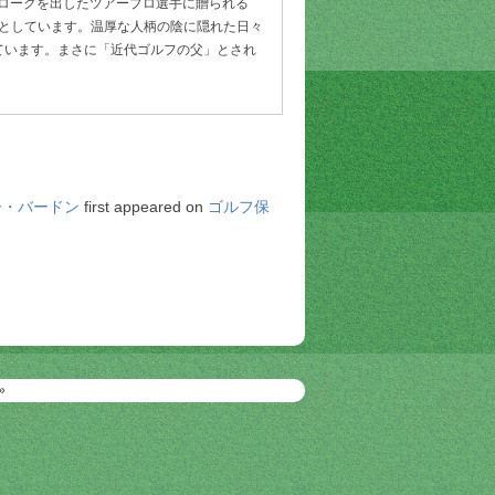
トロークを出したツアープロ選手に贈られる
来としています。温厚な人柄の陰に隠れた日々
ています。まさに「近代ゴルフの父」とされ
ー・バードン
first appeared on
ゴルフ保
»