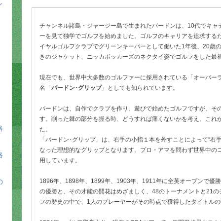
ン
チャンネル諸島・ジャージー島で生まれたバードンは、10代でキャ
ーを見て独学でゴルフを始めました。ゴルフのキャリアを追求するた
イヤルゴルフクラブでグリーンキーパーとして働いた1年後、20歳
きのジャケット、ニッカボッカーズのネクタイ姿でゴルフをした最
現在でも、世界中大多数のゴルファーに採用されている「オーバー
名「
バードン･グリップ
」としても知られています。
バードンは、自作でクラブを作り、遊びで始めたゴルフですが、そ
す。削った棘の部分を握る時、どうすれば痛くないかを考え、これ
略
た。
「バードン･グリップ」は、右手の小指１本を外すことによって“右
なった理想的なグリップとなります。プロ・アマを問わず世界中のゴ
略
用しています。
の
1896年、1898年、1899年、1903年、1911年に全英オープンで
の優勝と、その才能の開花はめざましく、48のトーナメントと21
フの歴史の中で、1人のプレーヤーがその時点で獲得したタイトル