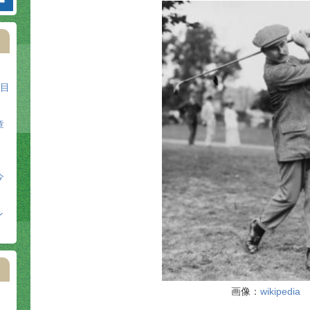
日目
章
今
ン
画像：
wikipedia