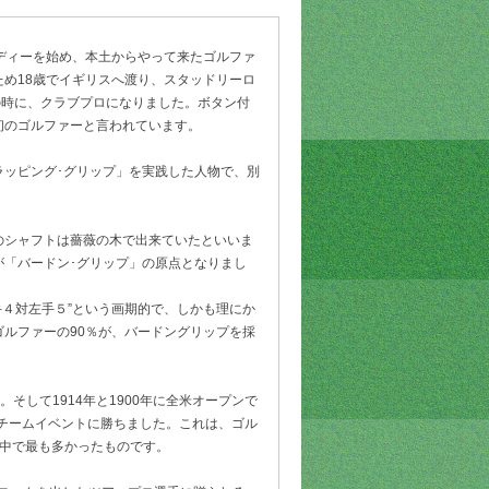
ディーを始め、本土からやって来たゴルファ
め18歳でイギリスへ渡り、スタッドリーロ
の時に、クラブプロになりました。ボタン付
初のゴルファーと言われています。
ラッピング･グリップ」を実践した人物で、別
のシャフトは薔薇の木で出来ていたといいま
が「バードン･グリップ」の原点となりまし
手４対左手５”という画期的で、しかも理にか
ルファーの90％が、バードングリップを採
優勝。そして1914年と1900年に全米オープンで
のチームイベントに勝ちました。これは、ゴル
の中で最も多かったものです。