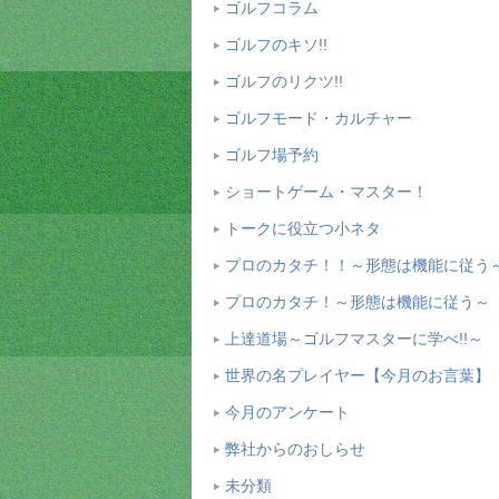
ゴルフコラム
ゴルフのキソ!!
ゴルフのリクツ!!
ゴルフモード・カルチャー
ゴルフ場予約
ショートゲーム・マスター！
トークに役立つ小ネタ
プロのカタチ！！～形態は機能に従う
プロのカタチ！～形態は機能に従う～
上達道場～ゴルフマスターに学べ!!～
世界の名プレイヤー【今月のお言葉】
今月のアンケート
弊社からのおしらせ
未分類