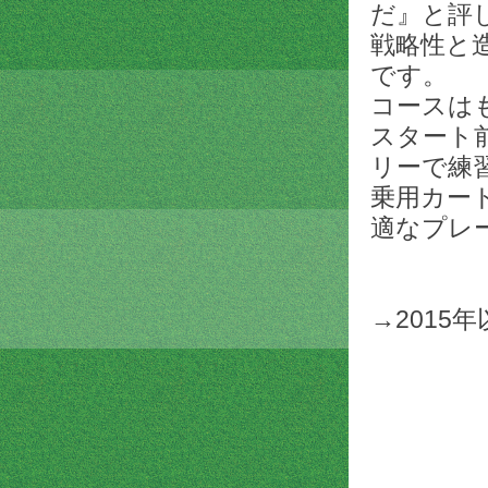
だ』と評
戦略性と
です。
コースは
スタート前
リーで練
乗用カー
適なプレ
→2015