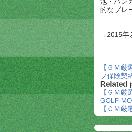
池・バン
的なプレ
→2015
【ＧＭ厳選
フ保険契
Related 
【ＧＭ厳選
GOLF-
【ＧＭ厳選