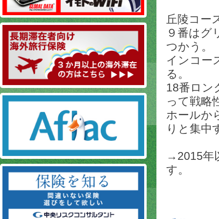
丘陵コー
９番はグ
つかう。
インコー
る。
18番ロ
って戦略
ホールか
りと集中
→2015
す。