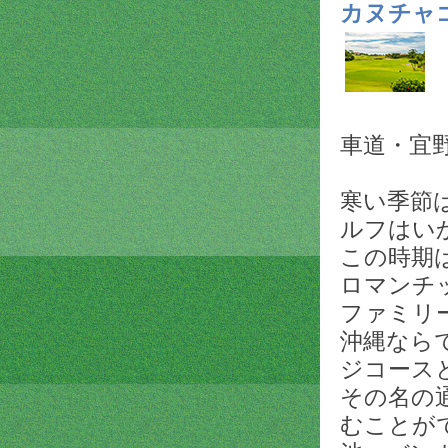
カヌチャ
沖縄自
車道・宜野座
寒い季節
ルフはい
この時期
ロマンチ
ファミリ
沖縄なら
ジコース
その名の
むことが