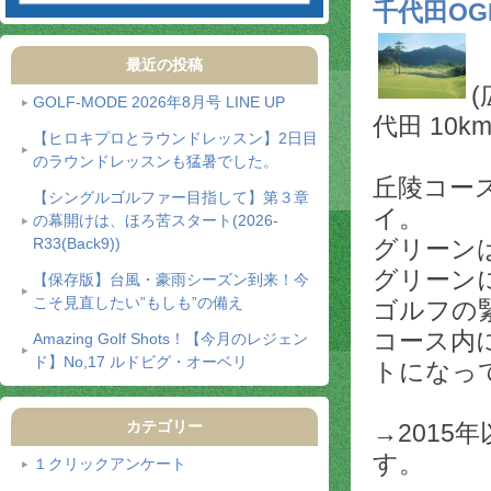
千代田O
最近の投稿
GOLF-MODE 2026年8月号 LINE UP
代田 10km
【ヒロキプロとラウンドレッスン】2日目
のラウンドレッスンも猛暑でした。
丘陵コー
【シングルゴルファー目指して】第３章
イ。
の幕開けは、ほろ苦スタート(2026-
グリーン
R33(Back9))
グリーン
【保存版】台風・豪雨シーズン到来！今
こそ見直したい”もしも”の備え
ゴルフの
コース内
Amazing Golf Shots！【今月のレジェン
ド】No,17 ルドビグ・オーベリ
トになっ
カテゴリー
→2015
す。
１クリックアンケート