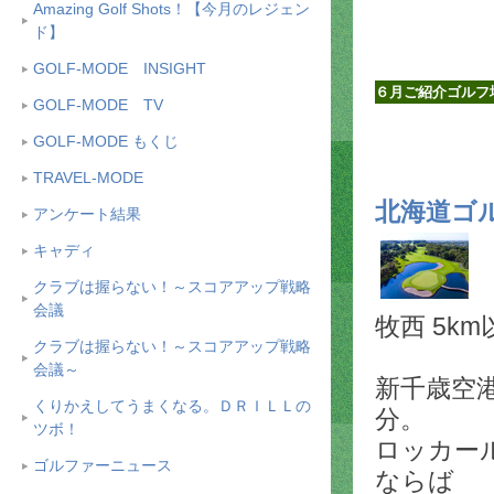
Amazing Golf Shots！【今月のレジェン
ド】
GOLF-MODE INSIGHT
６月ご紹介ゴルフ
GOLF-MODE TV
GOLF-MODE もくじ
TRAVEL-MODE
北海道ゴ
アンケート結果
キャディ
クラブは握らない！～スコアアップ戦略
会議
牧西 5km
クラブは握らない！～スコアアップ戦略
会議～
新千歳空港
くりかえしてうまくなる。ＤＲＩＬＬの
分。
ツボ！
ロッカー
ゴルファーニュース
ならば