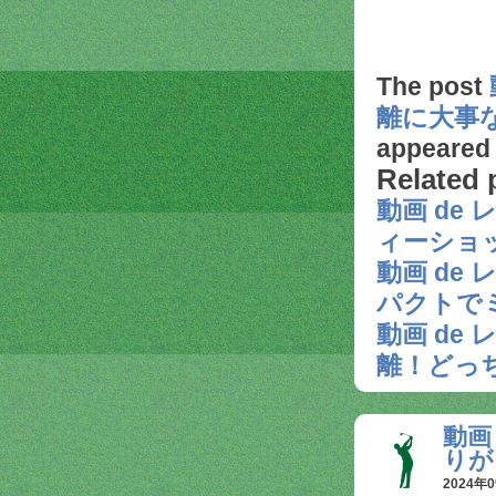
The post
離に大事
appeared
Related 
動画 de
ィーショ
動画 de
パクトで
動画 de
離！どっ
動画
りが
2024年0