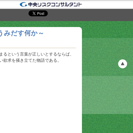
うみだす何か～
という言葉が正しいとするならば、
強い欲求を掻き立てた物語である。