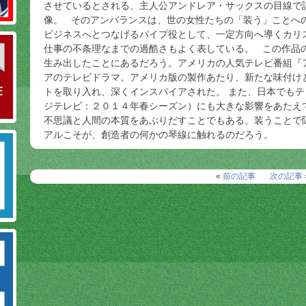
させているとされる、主人公アンドレア・サックスの目線で
像。 そのアンバランスは、世の女性たちの「装う」ことへ
ビジネスへとつなげるパイプ役として、一定方向へ導くカリ
仕事の不条理なまでの過酷さもよく表している。 この作品
生み出したことにあるだろう。アメリカの人気テレビ番組『
アのテレビドラマ。アメリカ版の製作あたり、新たな味付け
トを取り入れ、深くインスパイアされた。 また、日本でも
ジテレビ：２０１４年春シーズン）にも大きな影響をあたえ
不思議と人間の本質をあぶりだすことでもある。装うことで
アルこそが、創造者の何かの琴線に触れるのだろう。
«
前の記事
次の記事