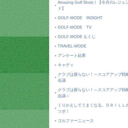
Amazing Golf Shots！【今月のレジェ
ド】
GOLF-MODE INSIGHT
GOLF-MODE TV
GOLF-MODE もくじ
TRAVEL-MODE
アンケート結果
キャディ
クラブは握らない！～スコアアップ戦
会議
クラブは握らない！～スコアアップ戦
会議～
くりかえしてうまくなる。ＤＲＩＬＬ
ツボ！
ゴルファーニュース