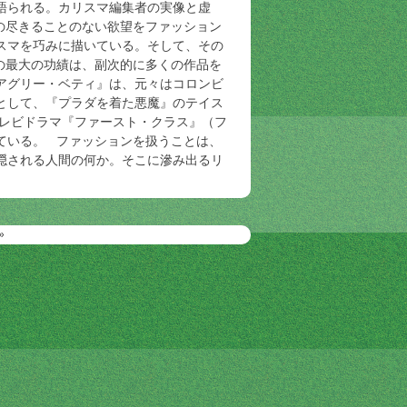
語られる。カリスマ編集者の実像と虚
の尽きることのない欲望をファッション
スマを巧みに描いている。そして、その
の最大の功績は、副次的に多くの作品を
アグリー・ベティ』は、元々はコロンビ
として、『プラダを着た悪魔』のテイス
テレビドラマ『ファースト・クラス』（フ
ている。 ファッションを扱うことは、
隠される人間の何か。そこに滲み出るリ
»