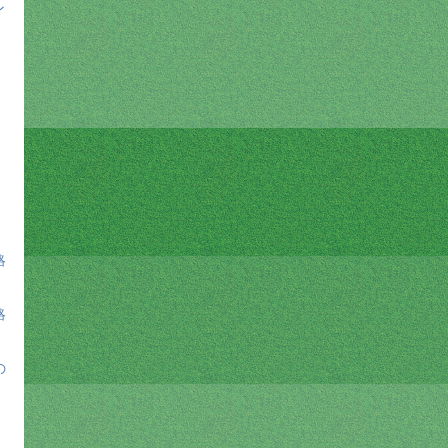
ン
略
略
の