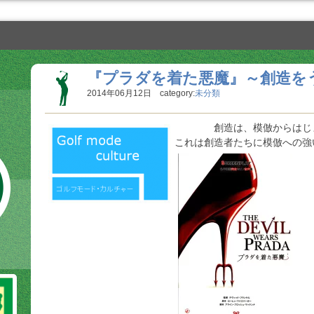
『プラダを着た悪魔』～創造を
2014年06月12日 category:
未分類
創造は、模倣からはじまる
これは創造者たちに模倣への