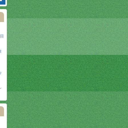
日目
章
今
ン