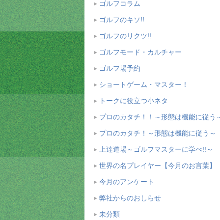
ゴルフコラム
ゴルフのキソ!!
ゴルフのリクツ!!
ゴルフモード・カルチャー
ゴルフ場予約
ショートゲーム・マスター！
トークに役立つ小ネタ
プロのカタチ！！～形態は機能に従う
プロのカタチ！～形態は機能に従う～
上達道場～ゴルフマスターに学べ!!～
世界の名プレイヤー【今月のお言葉】
今月のアンケート
弊社からのおしらせ
未分類