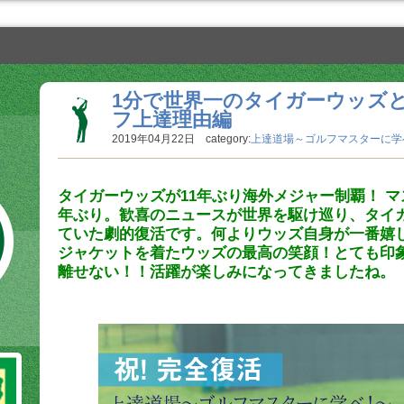
1分で世界一のタイガーウッズ
フ上達理由編
2019年04月22日 category:
上達道場～ゴルフマスターに学べ
タイガーウッズが11年ぶり海外メジャー制覇！ マス
年ぶり。歓喜のニュースが世界を駆け巡り、タイ
ていた劇的復活です。何よりウッズ自身が一番嬉
ジャケットを着たウッズの最高の笑顔！とても印象
離せない！！活躍が楽しみになってきましたね。