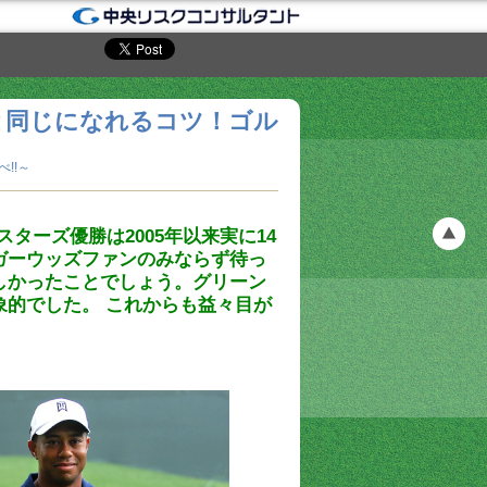
と同じになれるコツ！ゴル
!!～
ターズ優勝は2005年以来実に14
ガーウッズファンのみならず待っ
しかったことでしょう。グリーン
的でした。 これからも益々目が