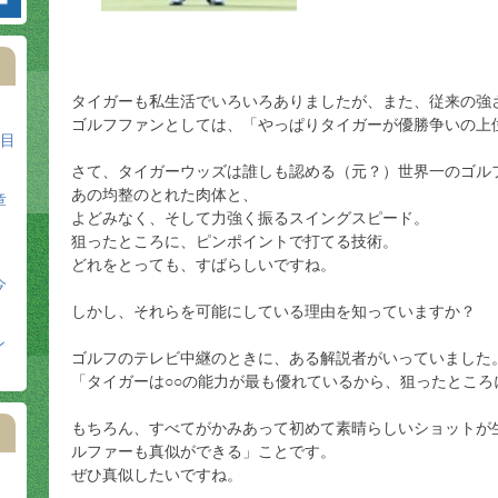
タイガーも私生活でいろいろありましたが、また、従来の強
ゴルフファンとしては、「やっぱりタイガーが優勝争いの上
日目
さて、タイガーウッズは誰しも認める（元？）世界一のゴル
あの均整のとれた肉体と、
章
よどみなく、そして力強く振るスイングスピード。
狙ったところに、ピンポイントで打てる技術。
どれをとっても、すばらしいですね。
今
しかし、それらを可能にしている理由を知っていますか？
ン
ゴルフのテレビ中継のときに、ある解説者がいっていました
「タイガーは○○の能力が最も優れているから、狙ったところ
もちろん、すべてがかみあって初めて素晴らしいショットが
ルファーも真似ができる」ことです。
ぜひ真似したいですね。