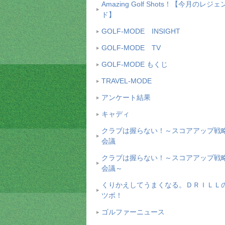
Amazing Golf Shots！【今月のレジェ
ド】
GOLF-MODE INSIGHT
GOLF-MODE TV
GOLF-MODE もくじ
TRAVEL-MODE
アンケート結果
キャディ
クラブは握らない！～スコアアップ戦
会議
クラブは握らない！～スコアアップ戦
会議～
くりかえしてうまくなる。ＤＲＩＬＬ
ツボ！
ゴルファーニュース