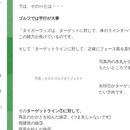
ン
では、その○○とは・・・
ゴルフでは平行が大事
「タイガーウッズは、ターゲットに対して、体のラインすべ
この能力が長けているのです。
そして「ターゲットラインに対して、正確にフェース面を直
写真内の赤丸が
ちたいところで
略
写真：ＧＤＯゴルフダイジェスト
矢印①がターゲ
略
たい方向です。
の
その
ターゲットライン①に対して、
両足のかかとを結んだ線②、(つま先じゃないです)
両腰骨の線③、
両肩を結んだ線④