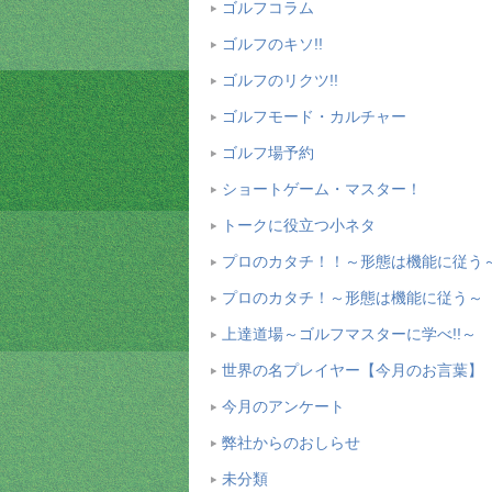
ゴルフコラム
ゴルフのキソ!!
ゴルフのリクツ!!
ゴルフモード・カルチャー
ゴルフ場予約
ショートゲーム・マスター！
トークに役立つ小ネタ
プロのカタチ！！～形態は機能に従う
プロのカタチ！～形態は機能に従う～
上達道場～ゴルフマスターに学べ!!～
世界の名プレイヤー【今月のお言葉】
今月のアンケート
弊社からのおしらせ
未分類