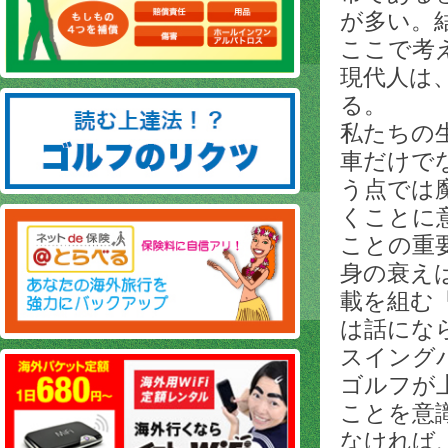
が多い。
ここで考
現代人は
る。
私たちの
車だけで
う点では
くことに
ことの重
身の衰え
載を組む
は話にな
スイング
ゴルフが
ことを意
なければ