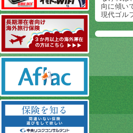
向に傾い
現代ゴル