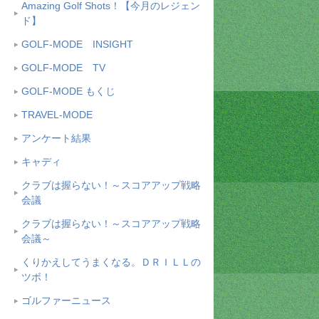
Amazing Golf Shots！【今月のレジェン
ド】
GOLF-MODE INSIGHT
GOLF-MODE TV
GOLF-MODE もくじ
TRAVEL-MODE
アンケート結果
キャディ
クラブは握らない！～スコアアップ戦略
会議
クラブは握らない！～スコアアップ戦略
会議～
くりかえしてうまくなる。ＤＲＩＬＬの
ツボ！
ゴルファーニュース