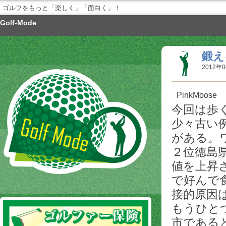
ゴルフをもっと「楽しく」「面白く」！
Golf-Mode
鍛え
2012年0
PinkMoose
今回は歩
少々古い
がある。
２位徳島
値を上昇
で好んで
接的原因
もうひと
市である