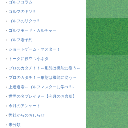
ゴルフコラム
ゴルフのキソ!!
ゴルフのリクツ!!
ゴルフモード・カルチャー
ゴルフ場予約
ショートゲーム・マスター！
トークに役立つ小ネタ
プロのカタチ！！～形態は機能に従う～
プロのカタチ！～形態は機能に従う～
上達道場～ゴルフマスターに学べ!!～
世界の名プレイヤー【今月のお言葉】
今月のアンケート
弊社からのおしらせ
未分類