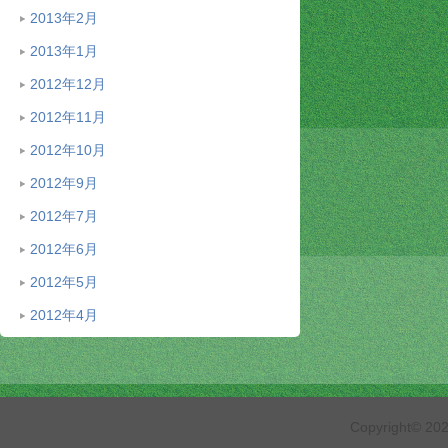
2013年2月
2013年1月
2012年12月
2012年11月
2012年10月
2012年9月
2012年7月
2012年6月
2012年5月
2012年4月
Copyright© 2026