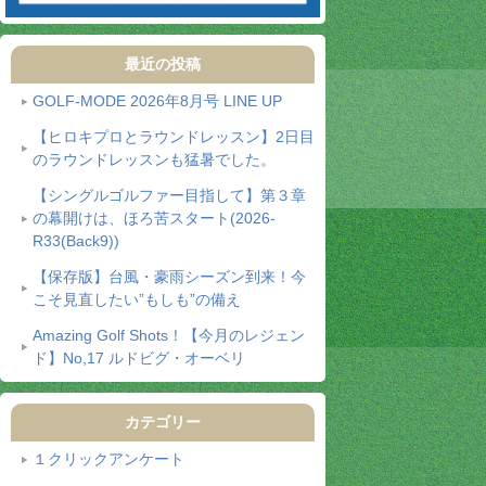
最近の投稿
GOLF-MODE 2026年8月号 LINE UP
【ヒロキプロとラウンドレッスン】2日目
のラウンドレッスンも猛暑でした。
【シングルゴルファー目指して】第３章
の幕開けは、ほろ苦スタート(2026-
R33(Back9))
【保存版】台風・豪雨シーズン到来！今
こそ見直したい”もしも”の備え
Amazing Golf Shots！【今月のレジェン
ド】No,17 ルドビグ・オーベリ
カテゴリー
１クリックアンケート