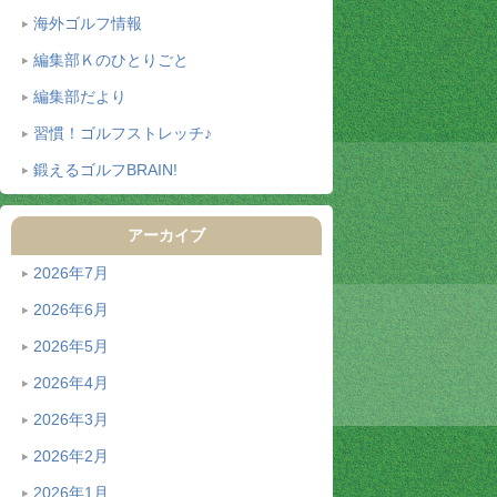
海外ゴルフ情報
編集部Ｋのひとりごと
編集部だより
習慣！ゴルフストレッチ♪
鍛えるゴルフBRAIN!
アーカイブ
2026年7月
2026年6月
2026年5月
2026年4月
2026年3月
2026年2月
2026年1月