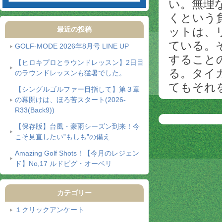
い。無理
くという
最近の投稿
ットは、
ている。
GOLF-MODE 2026年8月号 LINE UP
すること
【ヒロキプロとラウンドレッスン】2日目
る。タイ
のラウンドレッスンも猛暑でした。
てもそれ
【シングルゴルファー目指して】第３章
の幕開けは、ほろ苦スタート(2026-
R33(Back9))
【保存版】台風・豪雨シーズン到来！今
こそ見直したい”もしも”の備え
Amazing Golf Shots！【今月のレジェン
ド】No,17 ルドビグ・オーベリ
カテゴリー
１クリックアンケート