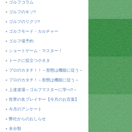
ゴルフコラム
ゴルフのキソ!!
ゴルフのリクツ!!
ゴルフモード・カルチャー
ゴルフ場予約
ショートゲーム・マスター！
トークに役立つ小ネタ
プロのカタチ！！～形態は機能に従う～
プロのカタチ！～形態は機能に従う～
上達道場～ゴルフマスターに学べ!!～
世界の名プレイヤー【今月のお言葉】
今月のアンケート
弊社からのおしらせ
未分類