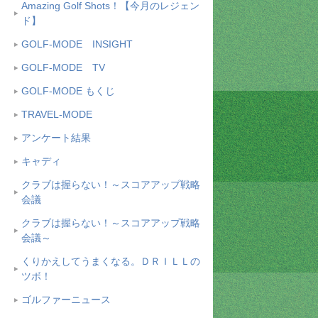
Amazing Golf Shots！【今月のレジェン
ド】
GOLF-MODE INSIGHT
GOLF-MODE TV
GOLF-MODE もくじ
TRAVEL-MODE
アンケート結果
キャディ
クラブは握らない！～スコアアップ戦略
会議
クラブは握らない！～スコアアップ戦略
会議～
くりかえしてうまくなる。ＤＲＩＬＬの
ツボ！
ゴルファーニュース