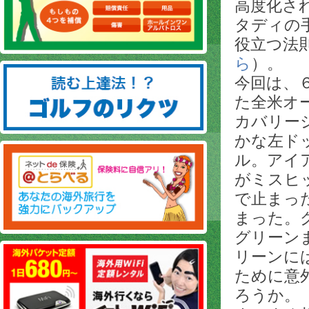
高度化さ
タディの
役立つ法
ら
）。
今回は、
た全米オ
カバリー
かな左ド
ル。アイ
がミスヒ
で止まっ
まった。
グリーン
リーンに
ために意
ろうか。