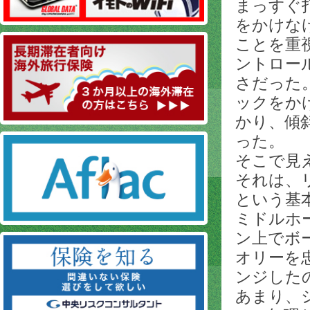
まっすぐ
をかけな
ことを重
ントロー
さだった
ックをか
かり、傾
った。
そこで見
それは、
という基
ミドルホ
ン上でボ
オリーを
ンジした
あまり、