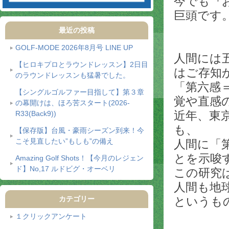
今でも『
巨頭です
最近の投稿
GOLF-MODE 2026年8月号 LINE UP
人間には
【ヒロキプロとラウンドレッスン】2日目
はご存知
のラウンドレッスンも猛暑でした。
「第六感
【シングルゴルファー目指して】第３章
覚や直感
の幕開けは、ほろ苦スタート(2026-
近年、東
R33(Back9))
も、
【保存版】台風・豪雨シーズン到来！今
こそ見直したい”もしも”の備え
人間に「
とを示唆
Amazing Golf Shots！【今月のレジェン
ド】No,17 ルドビグ・オーベリ
この研究
人間も地
カテゴリー
というも
１クリックアンケート