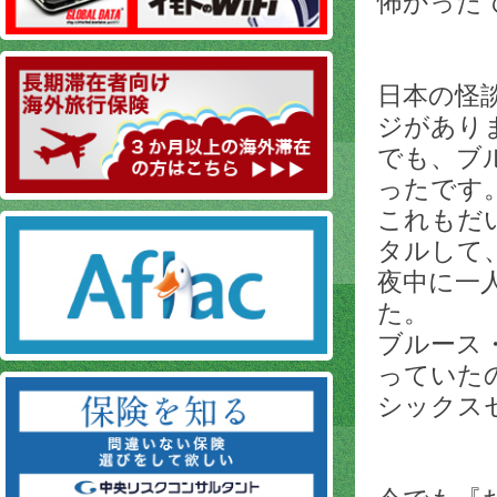
怖かった
日本の怪
ジがあり
でも、ブ
ったです
これもだ
タルして
夜中に一
た。
ブルース
っていた
シックス