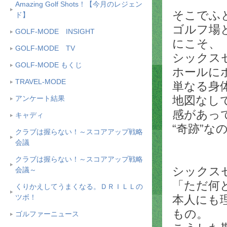
Amazing Golf Shots！【今月のレジェン
そこでふ
ド】
ゴルフ場
GOLF-MODE INSIGHT
にこそ、
GOLF-MODE TV
シックス
GOLF-MODE もくじ
ホールに
TRAVEL-MODE
単なる身
地図なし
アンケート結果
感があっ
キャディ
“
奇跡
”
な
クラブは握らない！～スコアアップ戦略
会議
クラブは握らない！～スコアアップ戦略
シックス
会議～
「ただ何
くりかえしてうまくなる。ＤＲＩＬＬの
ツボ！
本人にも
もの。
ゴルファーニュース