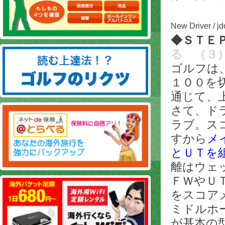
New Driver / j
◆ＳＴＥ
る
（３
ゴルフは
１００を
通じて、
さて、ド
ラブ。ス
すから
メ
とＵＴを
離はウェ
ＦＷやＵ
をスコア
ミドルホ
が基本の