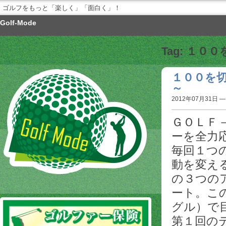
ゴルフをもっと「楽しく」「面白く」！
Golf-Mode
Tag: １
１００を
～
2012年07月31日 — 
ＧＯＬＦ
ーを全力
毎回１つ
動を変え
の３つの
ート。こ
グル）で
第１回の