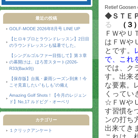
Retief Goosen 
◆ＳＴＥ
最近の投稿
る
（３
GOLF-MODE 2026年8月号 LINE UP
ＦＷやＵ
【ヒロキプロとラウンドレッスン】2日目
はＦＷや
のラウンドレッスンも猛暑でした。
とです。
【シングルゴルファー目指して】第３章
で、これ
の幕開けは、ほろ苦スタート(2026-
では、ク
R33(Back9))
す。出来
【保存版】台風・豪雨シーズン到来！今
な要素。
こそ見直したい”もしも”の備え
くってい
Amazing Golf Shots！【今月のレジェン
☆ＦＷや
ド】No,17 ルドビグ・オーベリ
す習慣を
ンの打ち
カテゴリー
出来てき
１クリックアンケート
これは、