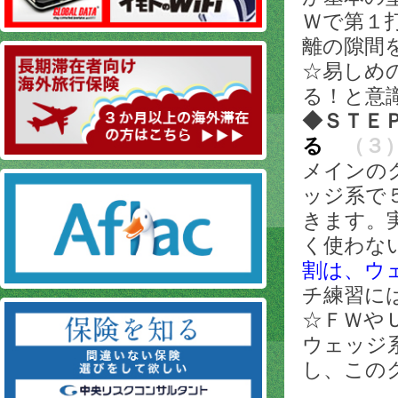
Ｗで第１
離の隙間
☆易しめ
る！と意
◆ＳＴＥ
る
（３
メインの
ッジ系で
きます。
く使わな
割は、ウ
チ練習に
☆ＦＷや
ウェッジ
し、この