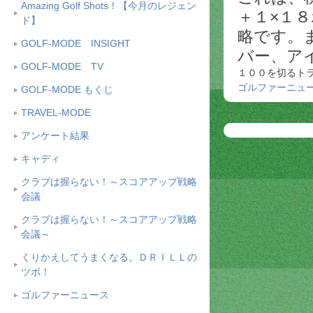
Amazing Golf Shots！【今月のレジェン
＋１×１
ド】
略です。
GOLF-MODE INSIGHT
バー、ア
GOLF-MODE TV
１００を切るト
ゴルファーニュ
GOLF-MODE もくじ
TRAVEL-MODE
アンケート結果
キャディ
クラブは握らない！～スコアアップ戦略
会議
クラブは握らない！～スコアアップ戦略
会議～
くりかえしてうまくなる。ＤＲＩＬＬの
ツボ！
ゴルファーニュース