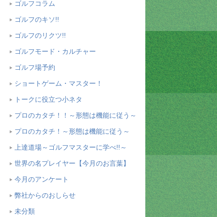
ゴルフコラム
ゴルフのキソ!!
ゴルフのリクツ!!
ゴルフモード・カルチャー
ゴルフ場予約
ショートゲーム・マスター！
トークに役立つ小ネタ
プロのカタチ！！～形態は機能に従う～
プロのカタチ！～形態は機能に従う～
上達道場～ゴルフマスターに学べ!!～
世界の名プレイヤー【今月のお言葉】
今月のアンケート
弊社からのおしらせ
未分類