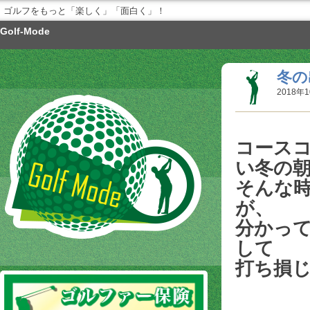
ゴルフをもっと「楽しく」「面白く」！
Golf-Mode
冬の
2018年1
コース
い冬の
そんな
が、
分かっ
して
打ち損