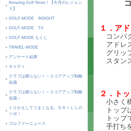
Amazing Golf Shots！【今月のレジェン
ド】
GOLF-MODE INSIGHT
１．アド
GOLF-MODE TV
コンパク
GOLF-MODE もくじ
アドレス
TRAVEL-MODE
グリップ
アンケート結果
スタンス
キャディ
クラブは握らない！～スコアアップ戦略
会議
２．トッ
クラブは握らない！～スコアアップ戦略
会議～
小さく構
くりかえしてうまくなる。ＤＲＩＬＬの
トップは
ツボ！
トップで
ゴルファーニュース
手打ちを